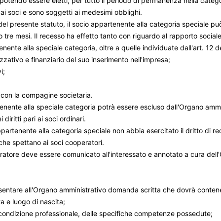
 potendo essere eletti, per tutto il periodo di permanenza nella catego
ti ai soci e sono soggetti ai medesimi obblighi.
11 del presente statuto, il socio appartenente alla categoria speciale p
tre mesi. Il recesso ha effetto tanto con riguardo al rapporto sociale
ente alla speciale categoria, oltre a quelle individuate dall'art. 12 d
izzativo e finanziario del suo inserimento nell'impresa;
i;
e con la compagine societaria.
rtenente alla speciale categoria potrà essere escluso dall'Organo ammi
ritti pari ai soci ordinari.
partenente alla categoria speciale non abbia esercitato il dritto di rec
he spettano ai soci cooperatori.
eratore deve essere comunicato all'interessato e annotato a cura dell'
tare all'Organo amministrativo domanda scritta che dovrà contenere,
a e luogo di nascita;
lla condizione professionale, delle specifiche competenze possedute;