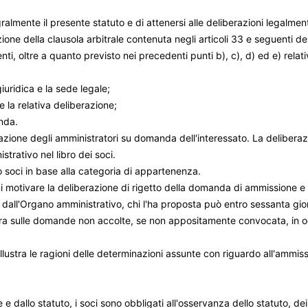
almente il presente statuto e di attenersi alle deliberazioni legalment
one della clausola arbitrale contenuta negli articoli 33 e seguenti de
enti, oltre a quanto previsto nei precedenti punti b), c), d) ed e) rela
iuridica e la sede legale;
 la relativa deliberazione;
anda.
razione degli amministratori su domanda dell'interessato. La delibe
trativo nel libro dei soci.
ro soci in base alla categoria di appartenenza.
 motivare la deliberazione di rigetto della domanda di ammissione e c
dall'Organo amministrativo, chi l'ha proposta può entro sessanta gio
ibera sulle domande non accolte, se non appositamente convocata, in
illustra le ragioni delle determinazioni assunte con riguardo all'ammiss
e e dallo statuto, i soci sono obbligati all'osservanza dello statuto, de