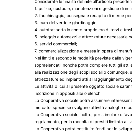
Considerate le finalità definite all'articolo precede
1. pulizie, custodie, manutenzioni e gestione di immo
2. facchinaggio, consegna e recapito di merce per 
3. cura del verde e giardinaggio;
4. autotrasporto in conto proprio e/o di terzi e tras
5. noleggio automezzi e attrezzature necessarie od ut
6. servizi commerciali;
7. commercializzazione e messa in opera di manufat
Nei limiti e secondo le modalità previste dalle vige
sopraelencati, nonché potrà compiere tutti gli atti 
alla realizzazione degli scopi sociali o comunque, 
attrezzature ed impianti atti al raggiungimento degl
Le attività di cui al presente oggetto sociale sarann
l'iscrizione in appositi albi o elenchi.
La Cooperativa sociale potrà assumere interessenze 
mercato, specie se svolgono attività analoghe e co
La Cooperativa sociale inoltre, per stimolare e favor
regolamento, per la raccolta di prestiti limitata ai s
La Cooperativa potrà costituire fondi per lo svilup