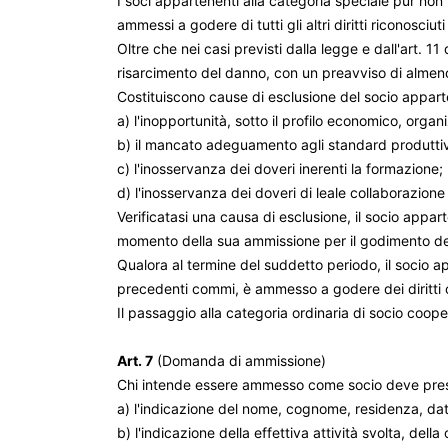
I soci appartenenti alla categoria speciale pur non
ammessi a godere di tutti gli altri diritti riconosciu
Oltre che nei casi previsti dalla legge e dall'art. 
risarcimento del danno, con un preavviso di almeno 
Costituiscono cause di esclusione del socio apparten
a) l'inopportunità, sotto il profilo economico, organ
b) il mancato adeguamento agli standard produttiv
c) l'inosservanza dei doveri inerenti la formazione;
d) l'inosservanza dei doveri di leale collaborazion
Verificatasi una causa di esclusione, il socio appa
momento della sua ammissione per il godimento dei di
Qualora al termine del suddetto periodo, il socio ap
precedenti commi, è ammesso a godere dei diritti c
Il passaggio alla categoria ordinaria di socio coop
Art. 7
(Domanda di ammissione)
Chi intende essere ammesso come socio deve presen
a) l'indicazione del nome, cognome, residenza, dat
b) l'indicazione della effettiva attività svolta, de