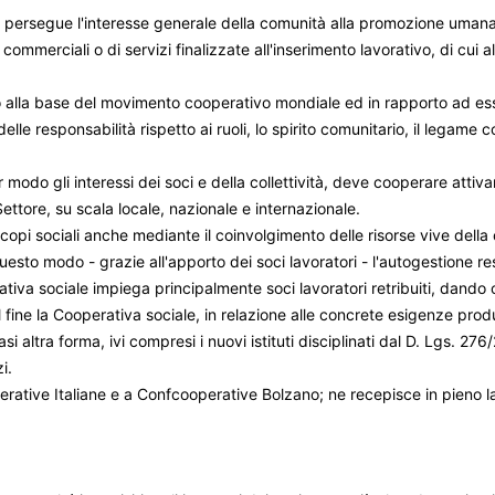
persegue l'interesse generale della comunità alla promozione umana e 
, commerciali o di servizi finalizzate all'inserimento lavorativo, di cui
no alla base del movimento cooperativo mondiale ed in rapporto ad essi 
delle responsabilità rispetto ai ruoli, lo spirito comunitario, il legame c
odo gli interessi dei soci e della collettività, deve cooperare attivamen
ettore, su scala locale, nazionale e internazionale.
opi sociali anche mediante il coinvolgimento delle risorse vive della co
 questo modo - grazie all'apporto dei soci lavoratori - l'autogestione r
ativa sociale impiega principalmente soci lavoratori retribuiti, dando o
 fine la Cooperativa sociale, in relazione alle concrete esigenze produtt
 altra forma, ivi compresi i nuovi istituti disciplinati dal D. Lgs. 276
i.
rative Italiane e a Confcooperative Bolzano; ne recepisce in pieno l