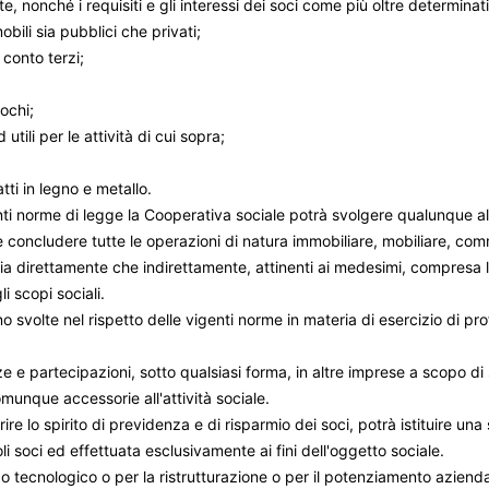
nte, nonché i requisiti e gli interessi dei soci come più oltre determin
bili sia pubblici che privati;
conto terzi;
lochi;
ili per le attività di cui sopra;
ti in legno e metallo.
nti norme di legge la Cooperativa sociale potrà svolgere qualunque alt
e concludere tutte le operazioni di natura immobiliare, mobiliare, comme
sia direttamente che indirettamente, attinenti ai medesimi, compresa l
i scopi sociali.
o svolte nel rispetto delle vigenti norme in materia di esercizio di prof
e partecipazioni, sotto qualsiasi forma, in altre imprese a scopo di 
munque accessorie all'attività sociale.
ire lo spirito di previdenza e di risparmio dei soci, potrà istituire una
oli soci ed effettuata esclusivamente ai fini dell'oggetto sociale.
po tecnologico o per la ristrutturazione o per il potenziamento azien