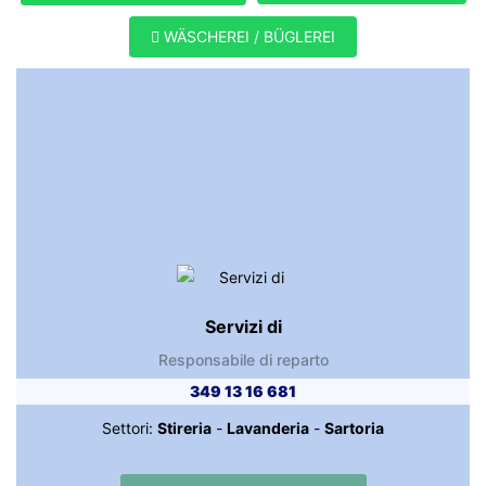
WÄSCHEREI / BÜGLEREI
Servizi di
Responsabile di reparto
349 13 16 681
Settori:
Stireria
-
Lavanderia
-
Sartoria