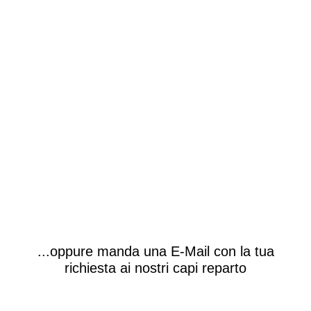
allo: 0473 -
44 56 29
...oppure manda una E-Mail con la tua
richiesta ai nostri capi reparto