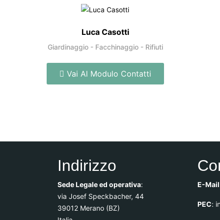
Luca Casotti
Giardinaggio - Facchinaggio - Rifiuti
Vai Al Modulo Contatti
Indirizzo
Con
Sede Legale ed operativa
:
E-Mail
via Josef Speckbacher, 44
PEC
:
i
39012 Merano (BZ)
Italia