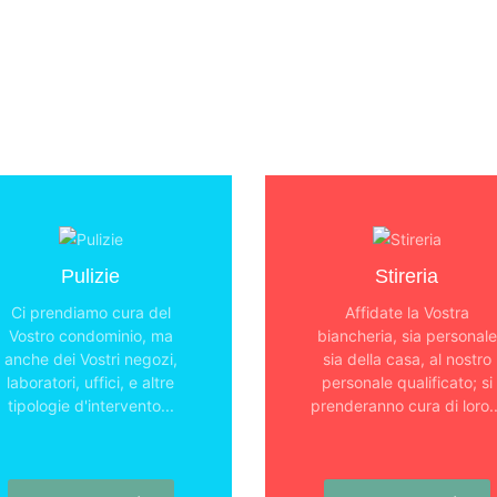
Pulizie
Stireria
Ci prendiamo cura del
Affidate la Vostra
Vostro condominio, ma
biancheria, sia personale
anche dei Vostri negozi,
sia della casa, al nostro
laboratori, uffici, e altre
personale qualificato; si
tipologie d'intervento...
prenderanno cura di loro..