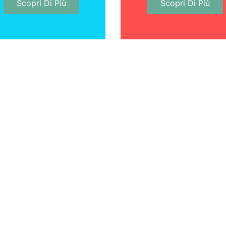
Scopri Di Più
Scopri Di Più
ontattaci per chiedere informazio