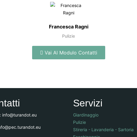
Francesca Ragni
Pulizie
Vai Al Modulo Contatti
tatti
Servizi
:
info@turandot.eu
Giardinaggio
Pulizie
nfo@pec.turandot.eu
Stireria - Lavanderia - Sartoria
Facchinaggio